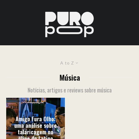
A to Z
Música
Notícias, artigos e reviews sobre música
Amigo Fura Olho:
uma análise sobre
talaricagem no
clipe do Latino