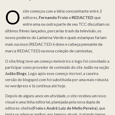
O
site começou com a idéia concomitante entre 2
Fernando Froio
e
REDACTED
que
editores,
entre uma ou outra parte de seu TCC discutiam os
últimos filmes lançados, porcarias trash da televisão, os
novos poderes do Lanterna Verde e quais estampas fariam
mais sucesso (REDACTED é dono e cabeça pensante da
marca REDACTED) na nova coleção de camisetas.
O site/blog teve um começo meteórico e logo foi convidado a
participar como provedor de conteúdo do site Judão na seção
Judão Blogs
. Logo após esse começo incrível, a caseira
versão do blogspot.com foi substituída por uma mais robusta
no wordpress e lá continua até hoje.
Depois de alguns anos em atividade, o site recebeu um novo
visual e uma linha editorial, planejada pela nova dupla de
editores-chefes(
Froio
e
André Luiz de Mello Pereira
), que
tenta se adequar melhor aos tempos atuais, tratando temas