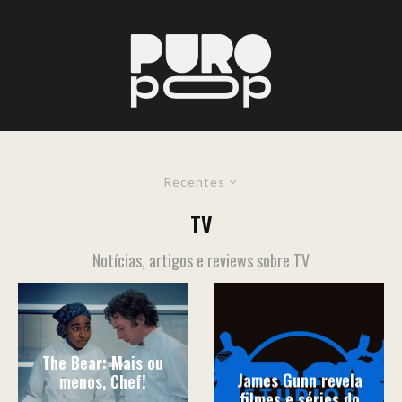
Recentes
TV
Notícias, artigos e reviews sobre TV
The Bear: Mais ou
James Gunn revela
menos, Chef!
filmes e séries do