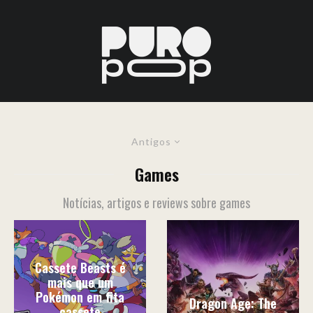
Antigos
Games
Notícias, artigos e reviews sobre games
Cassete Beasts é
mais que um
Pokémon em fita
Dragon Age: The
cassete