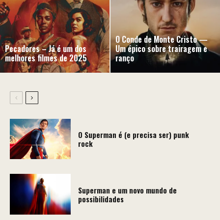
O Conde de Monte Cristo —
Pecadores – Já é um dos
Um épico sobre trairagem e
melhores filmes de 2025
ranço
O Superman é (e precisa ser) punk
rock
Superman e um novo mundo de
possibilidades