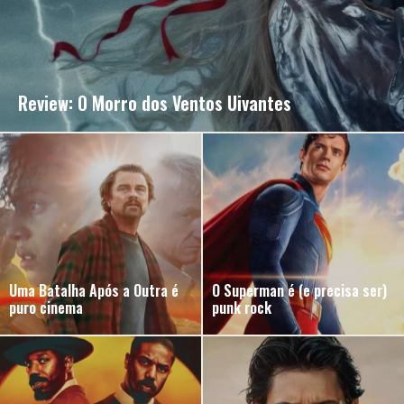
Review: O Morro dos Ventos Uivantes
Uma Batalha Após a Outra é
O Superman é (e precisa ser)
puro cinema
punk rock